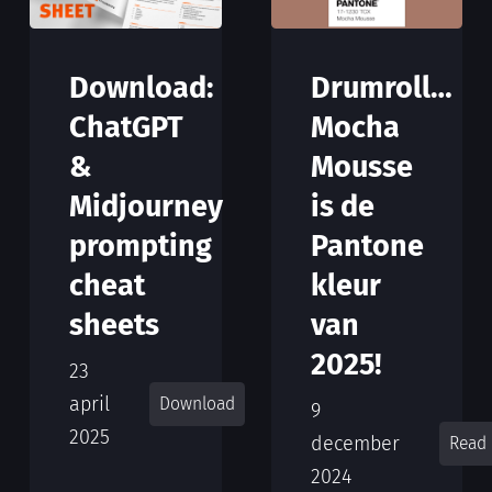
Download:
Drumroll…
ChatGPT
Mocha
&
Mousse
Midjourney
is de
prompting
Pantone
cheat
kleur
sheets
van
2025!
23
april
Download
9
2025
december
Read
2024