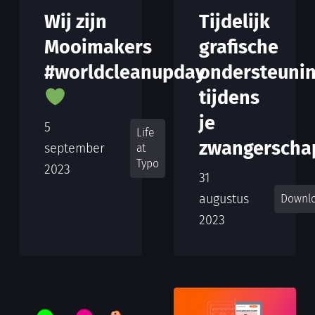
Wij zijn
Tijdelijk
Mooimakers
grafische
#worldcleanupday
ondersteuni
tijdens
je
5
Life
zwangerschap
september
at
Typo
2023
31
augustus
Downl
2023