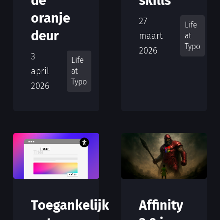
de
skills
oranje
27
Life
deur
maart
at
Typo
2026
3
Life
april
at
Typo
2026
Toegankelijk
Affinity