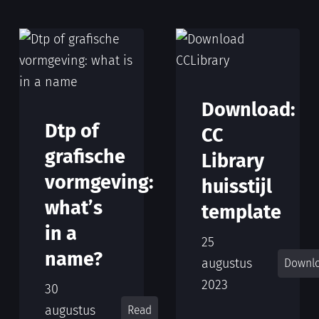
Download:
Dtp of
CC
grafische
Library
vormgeving:
huisstijl
what’s
template
in a
25
name?
augustus
Downl
2023
30
augustus
Read