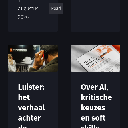
1
augustus
Read
2026
Luister:
Over AI,
het
kritische
verhaal
keuzes
achter
en soft