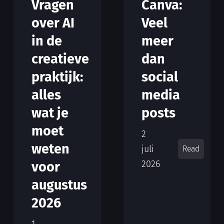
Vragen
Canva:
over AI
Veel
in de
meer
creatieve
dan
praktijk:
social
alles
media
wat je
posts
moet
2
weten
juli
Read
2026
voor
augustus
2026