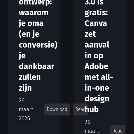
ontwerp:
3.0 is
waarom
gratis:
je oma
Canva
(en je
zet
conversie)
aanval
je
in op
dankbaar
Adobe
zullen
met all-
zijn
in-one
design
26
hub
maart
Download
Read
2026
26
maart
Read