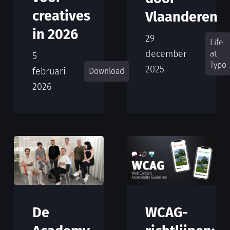
creatives
Vlaanderen
in 2026
29
Life
december
at
5
Typo
2025
februari
Download
2026
De
WCAG-