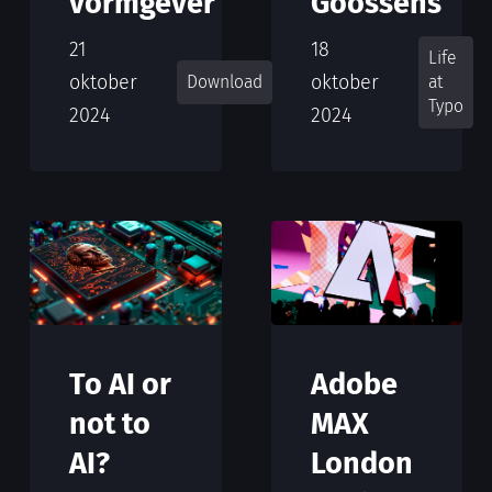
Goossens
vormgever
18
21
Life
oktober
oktober
at
Download
Typo
2024
2024
To AI or
Adobe
not to
MAX
AI?
London