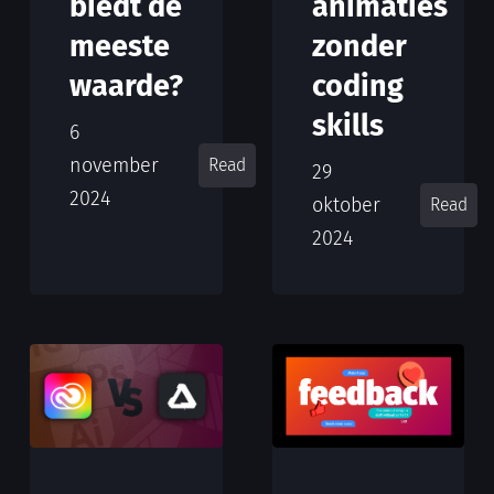
animaties
biedt de
zonder
meeste
coding
waarde?
skills
6
november
Read
29
2024
oktober
Read
2024