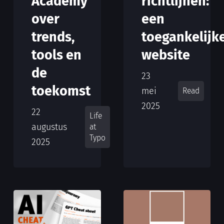
Academy
richtlijnen:
over
een
trends,
toegankelijk
tools en
website
de
23
toekomst
mei
Read
2025
22
Life
augustus
at
Typo
2025