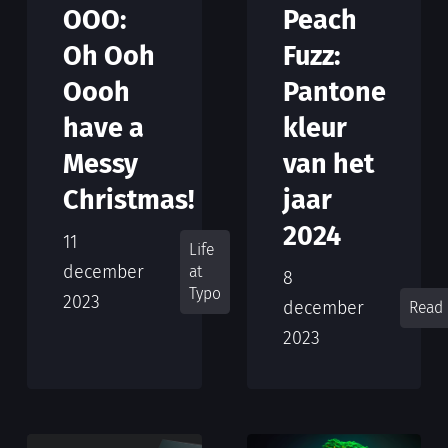
OOO:
Peach
Oh Ooh
Fuzz:
Oooh
Pantone
have a
kleur
Messy
van het
Christmas!
jaar
2024
11
Life
december
at
8
Typo
2023
december
Read
2023