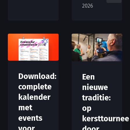
2026
Download:
Een
complete
nieuwe
kalender
traditie:
met
op
events
kersttournee
voor
door