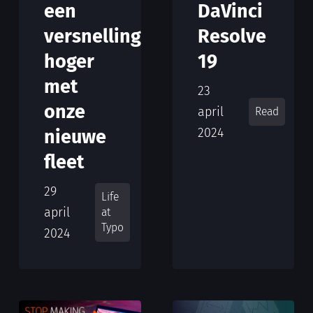
een
DaVinci
versnelling
Resolve
hoger
19
met
23
onze
april
Read
2024
nieuwe
fleet
29
Life
april
at
Typo
2024