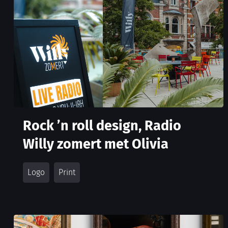
Rock ’n roll design, Radio
Willy zomert met Olivia
Logo
Print
We gebruiken cookies om je de beste ervaring op onze site te
bieden.
Je kunt meer te weten komen over welke cookies we gebruiken
of ze uitschakelen in
settings
.
Accepteer
Instellingen