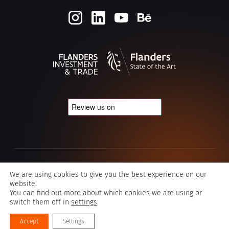
Privacy & Cookie policy
We are using cookies to give you the best experience on our
website.
Algemene voorwaarden Typografics
You can find out more about which cookies we are using or
switch them off in
settings
.
©2026 Typografics
Accept
Settings