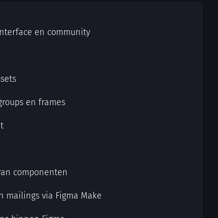
nterface en community
ssets
 groups en frames
t
van componenten
 mailings via Figma Make