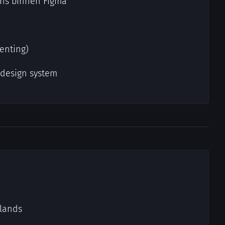
ons binnen Figma
enting)
 design system
rlands