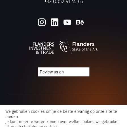
+32 (0)52 41 45 65
Cookie- en privacybeleid
We gebruiken cookies om je de beste ervaring op onze site te
bieden.
Algemene voorwaarden Typografics
Je kunt meer te weten komen over welke cookies we gebruiken
of ze uitschakelen in
settings
.