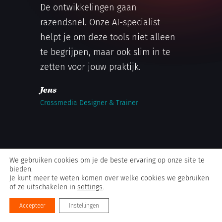
De ontwikkelingen gaan
razendsnel. Onze AI-specialist
helpt je om deze tools niet alleen
te begrijpen, maar ook slim in te
zetten voor jouw praktijk.
Jens
Crossmedia Designer & Trainer
We gebruiken cookies om je de beste ervaring op onze site te
bieden.
Je kunt meer te weten komen over welke cookies we gebruiken
of ze uitschakelen in
settings
.
Contacteer
Accepteer
Instellingen