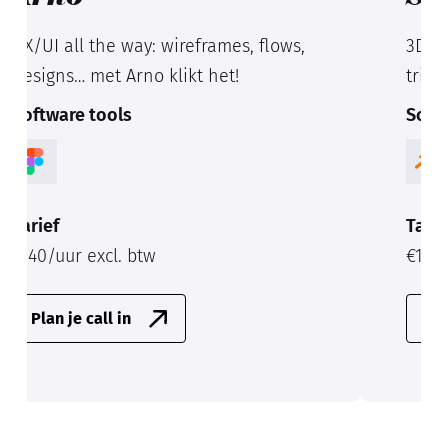
3D mania! Scoor animatie en design
tricks via Sam.
Software tools
Tarief
€140/uur excl. btw
Plan je call in