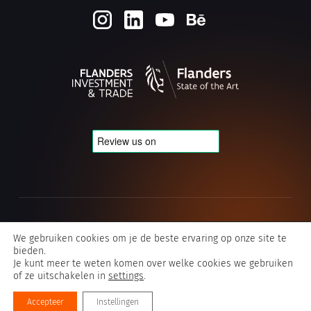
Cookie- en privacybeleid
We gebruiken cookies om je de beste ervaring op onze site te
bieden.
Algemene voorwaarden Typografics
Je kunt meer te weten komen over welke cookies we gebruiken
of ze uitschakelen in
settings
.
©2026 Typografics
Accepteer
Instellingen