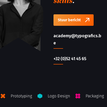
.
skills
Stuur bericht
academy@typografics.b
e
+32 (0)52 41 45 65