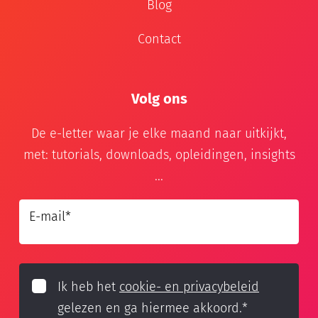
Blog
Contact
Volg ons
De e-letter waar je elke maand naar uitkijkt,
met: tutorials, downloads, opleidingen, insights
...
E-mail
*
Ik heb het
cookie- en privacybeleid
gelezen en ga hiermee akkoord.
*