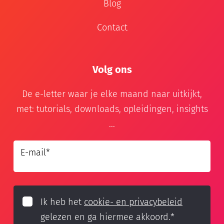
Blog
Contact
Volg ons
De e-letter waar je elke maand naar uitkijkt,
met: tutorials, downloads, opleidingen, insights
...
E-mail
*
Ik heb het
cookie- en privacybeleid
gelezen en ga hiermee akkoord.
*