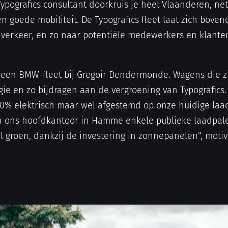
 Typografics consultant doorkruis je heel Vlaanderen, 
én goede mobiliteit. De Typografics fleet laat zich bove
 verkeer, en zo naar potentiële medewerkers en klanten
een BMW-fleet bij Gregoir Dendermonde. Wagens die zi
e en zo bijdragen aan de vergroening van Typografics.
100% elektrisch maar wel afgestemd op onze huidige laad
n ons hoofdkantoor in Hamme enkele publieke laadpale
 groen, dankzij de investering in zonnepanelen”, moti