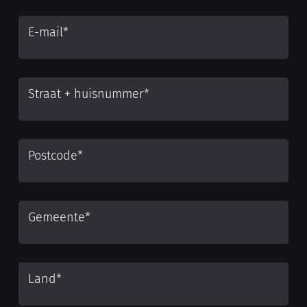
E-mail
*
Straat + huisnummer
*
Postcode
*
Gemeente
*
Land
*