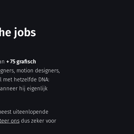
che jobs
van
+ 75 grafisch
igners, motion designers,
al met hetzelfde DNA:
anneer hij eigenlijk
 meest uiteenlopende
teer ons
dus zeker voor