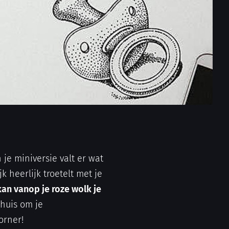
je miniversie valt er wat
k heerlijk troetelt met je
kan vanop je roze wolk je
 huis om je
orner!