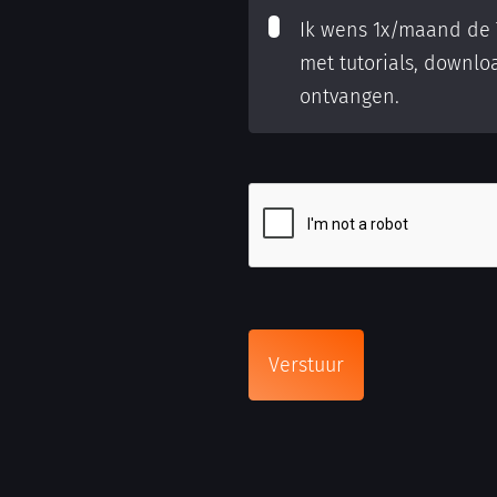
Ik wens 1x/maand de T
met tutorials, downloa
ontvangen.