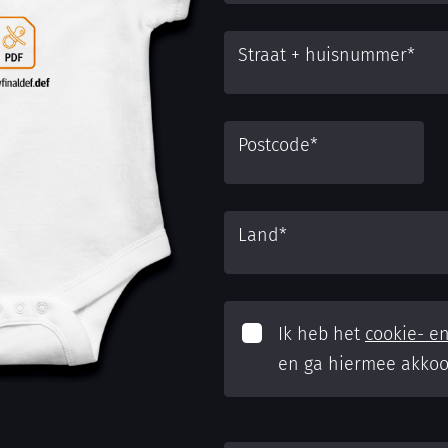
Straat + huisnummer
*
Postcode
*
Land
*
Ik heb het
cookie- en
en ga hiermee akkoo