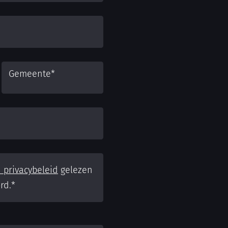
Gemeente
*
 privacybeleid
gelezen
rd.
*