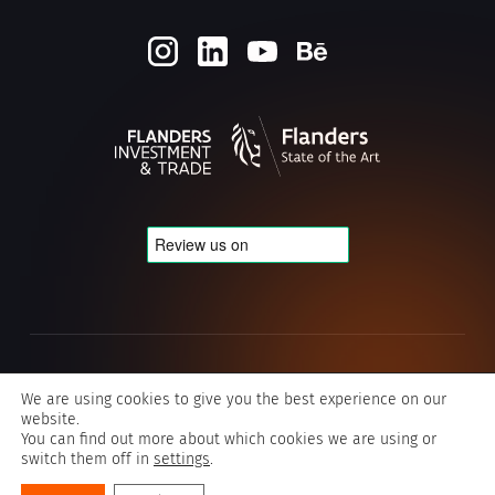
Privacy & Cookie policy
We are using cookies to give you the best experience on our
website.
Algemene voorwaarden Typografics
You can find out more about which cookies we are using or
switch them off in
settings
.
©2026 Typografics