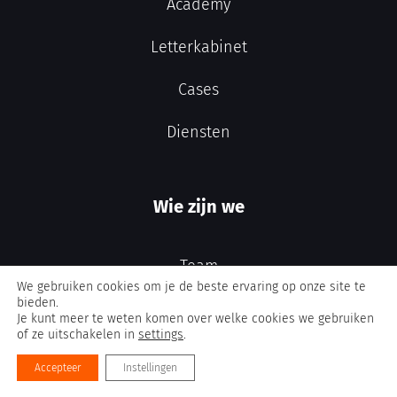
Academy
Letterkabinet
Cases
Diensten
Wie zijn we
Team
We gebruiken cookies om je de beste ervaring op onze site te
bieden.
Over ons
Je kunt meer te weten komen over welke cookies we gebruiken
of ze uitschakelen in
settings
.
Vacatures
Accepteer
Instellingen
Blog