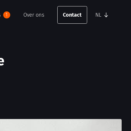
s
Over ons
Contact
NL
1
e