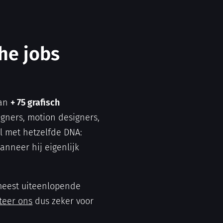
che jobs
van
+ 75 grafisch
igners, motion designers,
al met hetzelfde DNA:
anneer hij eigenlijk
 meest uiteenlopende
teer ons
dus zeker voor