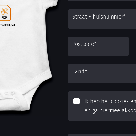
Straat + huisnummer
*
Postcode
*
Land
*
Ik heb het
cookie- en
en ga hiermee akkoo