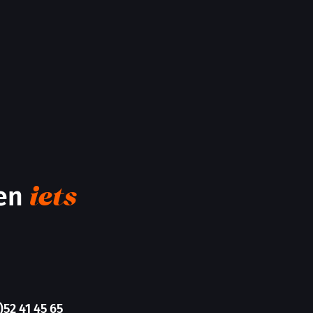
men
iets
)52 41 45 65