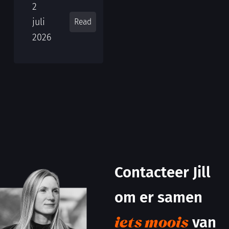
2
juli
Read
2026
Contacteer Jill
om er samen
van
iets moois