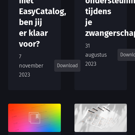
met
ondersteuni
EasyCatalog,
tijdens
ben jij
je
er klaar
zwangerschap
voor?
31
augustus
Downl
7
2023
november
Download
2023