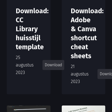
Download:
Download:
CC
Adobe
Library
& Canva
huisstijl
shortcut
template
cheat
sheets
25
augustus
Download
21
2023
augustus
Downl
2023