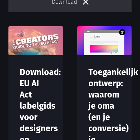
Download
Download:
Toegankelijk
EU AI
ontwerp:
Act
waarom
labelgids
je oma
voor
(en je
designers
conversie)
en
je