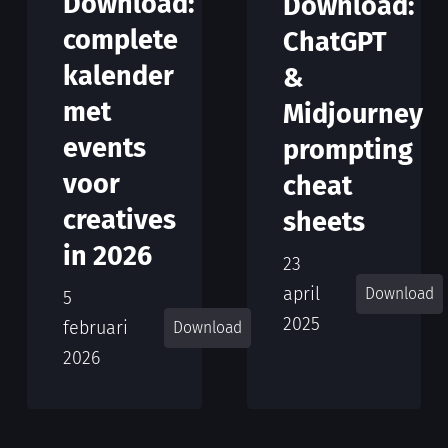
Download:
Download:
complete
ChatGPT
kalender
&
met
Midjourney
events
prompting
voor
cheat
creatives
sheets
in 2026
23
april
Download
5
2025
februari
Download
2026