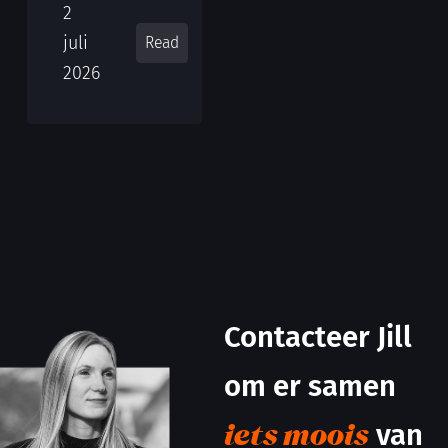
2
juli
Read
2026
Contacteer Jill
om er samen
van
iets moois