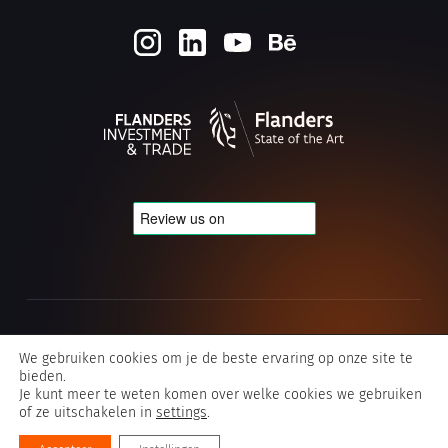
Cookie- en privacybeleid
We gebruiken cookies om je de beste ervaring op onze site te
bieden.
Algemene voorwaarden Typografics
Je kunt meer te weten komen over welke cookies we gebruiken
of ze uitschakelen in
settings
.
©2026 Typografics