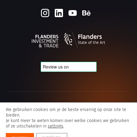
Cookie- en privacybeleid
We gebruiken cookies om je de beste ervaring op onze site te
bieden.
Algemene voorwaarden Typografics
Je kunt meer te weten komen over welke cookies we gebruiken
of ze uitschakelen in
settings
.
©2026 Typografics