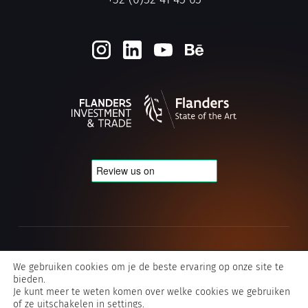
Cookie- en privacybeleid
We gebruiken cookies om je de beste ervaring op onze site te
bieden.
Algemene voorwaarden Typografics
Je kunt meer te weten komen over welke cookies we gebruiken
of ze uitschakelen in
settings
.