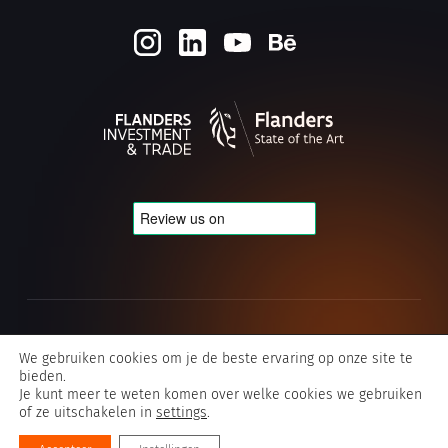
Cookie- en privacybeleid
We gebruiken cookies om je de beste ervaring op onze site te
bieden.
Algemene voorwaarden Typografics
Je kunt meer te weten komen over welke cookies we gebruiken
of ze uitschakelen in
settings
.
©2026 Typografics