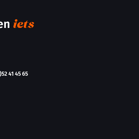
men
iets
)52 41 45 65