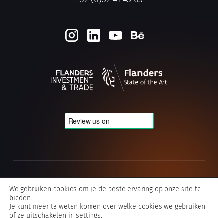
Cookie- en privacybeleid
We gebruiken cookies om je de beste ervaring op onze site te
bieden.
Algemene voorwaarden Typografics
Je kunt meer te weten komen over welke cookies we gebruiken
of ze uitschakelen in
settings
.