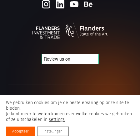
Cookie- en privacybeleid
We gebruiken cookies om je de beste ervaring op onze site te
bieden.
Algemene voorwaarden Typografics
Je kunt meer te weten komen over welke cookies we gebruiken
of ze uitschakelen in
settings
.
©2026 Typografics
Accepteer
Instellingen